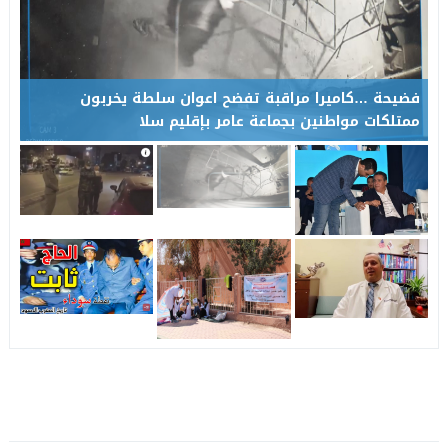
فضيحة …كاميرا مراقبة تفضح اعوان سلطة يخربون
ممتلكات مواطنين بجماعة عامر بإقليم سلا