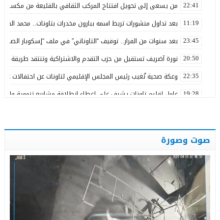
من يسعى إلى تحويل افتتاح المركب الثقافي بالقليعة من مكسب ت
22:41
بعد تداول منشورات تربط اسمه ببارون مخدرات بتاونات.. محمد الحجيرة:
11:19
بعد سنوات من الفرار.. توقيف “التاوناتي” في ملف “إسكوبار الصحراء”
23:45
نورة آضريف تستقيل من حزب التقدم والاشتراكية وتنتقد طريقة تدبير 
20:50
وعكة صحية تُغيب رئيس المجلس الإقليمي لتاونات عن احتفالات عيد 
22:35
عامل إقليم تاونات يشرف على إعطاء انطلاقة مشاريع تنموية واجتماع
19:28
من رحاب المقاومة.. رسالة الدولة إلى مغاربة العالم
01:29
مرنيسة خارج أولويات التنمية الطرقية بجهة فاس – مكناس… إلى م
17:05
صوت وصورة
كلية العلوم ظهر المهراز بفاس تحتفي بتخرج طلبة ماستر M2A
11:49
رسمياً.. الأصالة والمعاصرة يزكي عبد اللطيف الفويقر مرشحاً بدائر
12:07
الاستحقاقات المقبلة بتاونات… هل يكون بلال الربان أحد أبرز مفاجآ
11:26