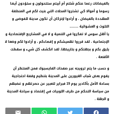
بالفيضانات رغما عنكم شئتم أم أبيتم ستتحولون و ستؤدون أيضا
رسوما و أموالا كي تشتروا المحلات التي بنيت لكم في المنطقة
المهددة بالفيضان ، و أرادوا لإنزكان أن تكون مدينة للفوضى و
التلوث و العشوائية ……..
يا أهل سوس لا تفكروا في التنمية و لا في المشاريع الإقتصادية و
الإجتماعية ، لقد قرروا تهميشكم و إقصاءكم ، و أرادوا لكم وضعا لا
يليق بكم و بجهتكم و بتاريخها، لقد انكشف كل شيء و سقطت
الأقنعة .
و حسب ما يتم ترويجه عبر صفحات الفايسبوك فمن المنتظر أن
يقوم بعض شباب الغيورين على المدينة بتنظيم وقفة احتجاجية
بساحة الأمل بأكادير يوم 19 فبراير لتعبير عن حصرتهم و غضبهم
من سياسة التحكم من طرف اللوبيات في إقتصاد و سياحة المدينة
و الجهة .