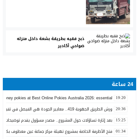
ذبح فقيه بطريقة بشعة داخل منزله
ضواحي أكادير
24 ساعة
 money pokies at Best Online Pokies Australia 2026: essential
19:20
ورش الطريق الجهوية 419.. معايير الجودة هي الفيصل في تقييم مشاريع البنية التحتية
20:36
بعد إثارة تساؤلات حول المشروع.. مصدر مسؤول يقدم توضيحات بش
15:25
فتح الأظرفة الخاصة بمشروع تهيئة مركز جماعة عين معطوف بكلفة تناهز 22.86 مليو
01:34