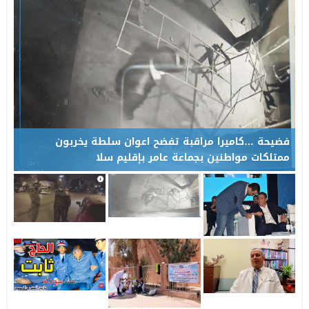
عامل إقليم تاونات يشرف على إعطاء انطلاقة مشاريع تنموية واجتماع
19:28
فضيحة …كاميرا مراقبة تفضح اعوان سلطة يخربون
ممتلكات مواطنين بجماعة عامر بإقليم سلا