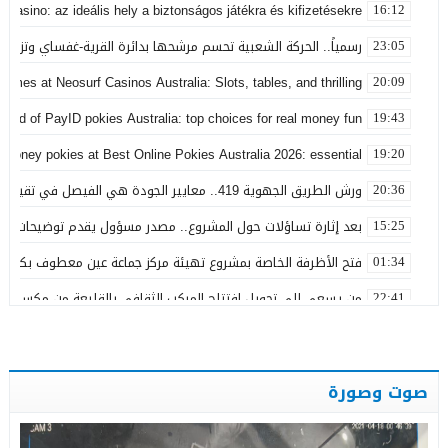
 Casino: az ideális hely a biztonságos játékra és kifizetésekre
16:12
رسمياً.. الحركة الشعبية تحسم مرشحها بدائرة القرية-غفساي وتزكي 
23:05
games at Neosurf Casinos Australia: Slots, tables, and thrilling
20:09
world of PayID pokies Australia: top choices for real money fun
19:43
 money pokies at Best Online Pokies Australia 2026: essential
19:20
ورش الطريق الجهوية 419.. معايير الجودة هي الفيصل في تقييم مشاريع البنية التحتية
20:36
بعد إثارة تساؤلات حول المشروع.. مصدر مسؤول يقدم توضيحات بش
15:25
فتح الأظرفة الخاصة بمشروع تهيئة مركز جماعة عين معطوف بكلفة تناهز 22.86 مليو
01:34
من يسعى إلى تحويل افتتاح المركب الثقافي بالقليعة من مكسب ت
22:41
بعد تداول منشورات تربط اسمه ببارون مخدرات بتاونات.. محمد الحجيرة:
11:19
بعد سنوات من الفرار.. توقيف “التاوناتي” في ملف “إسكوبار الصحراء”
23:45
صوت وصورة
نورة آضريف تستقيل من حزب التقدم والاشتراكية وتنتقد طريقة تدبير 
20:50
وعكة صحية تُغيب رئيس المجلس الإقليمي لتاونات عن احتفالات عيد 
22:35