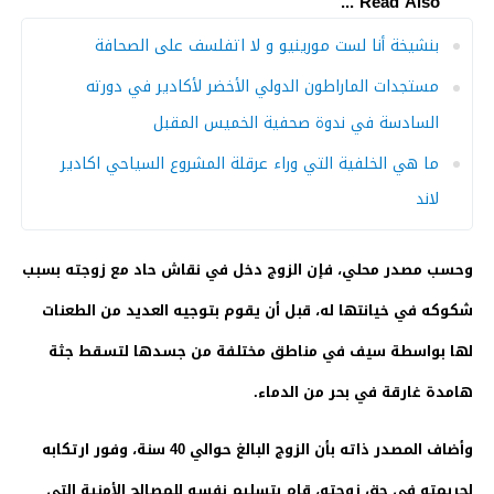
Read Also ...
بنشيخة أنا لست مورينيو و لا اتفلسف على الصحافة
مستجدات الماراطون الدولي الأخضر لأكادير في دورته
السادسة في ندوة صحفية الخميس المقبل
ما هي الخلفية التي وراء عرقلة المشروع السياحي اكادير
لاند
وحسب مصدر محلي، فإن الزوج دخل في نقاش حاد مع زوجته بسبب
شكوكه في خيانتها له، قبل أن يقوم بتوجيه العديد من الطعنات
لها بواسطة سيف في مناطق مختلفة من جسدها لتسقط جثة
هامدة غارقة في بحر من الدماء.
وأضاف المصدر ذاته بأن الزوج البالغ حوالي 40 سنة، وفور ارتكابه
لجريمته في حق زوجته، قام بتسليم نفسه للمصالح الأمنية التي