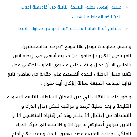
منتدى إفوس يطلق النسخة الثانية من أكاديمية افوس
للمشاركة المواطنة للشباب
مكناس..أم الطفلة المتوفاة هبة تنجو من محاولة للانتحار
و حسب معلومات توصل بها موقع “صرخة” فالمعتقليين
المرشحين للهجرة إنطلقوا من مدينة أسفي في إتجاه لاس
بالماس الا أن عطل و تقب على مستوى القارب الخشبي عجل
بتغير مسار الرحلة ، ليجدو أنفسهم على مقربة من شاطئ تابع
ترابيا لجماعة القليعة عمالة إنزكان أيت ملول .
و فور علمها انتقلت الي عين المكان السلطات التابعة للتسوية
القليعة و بعد عملية ترصد و مراقبة تمكن رجال الدرك و
السلطات من إعتقال 14 عنصر وقد تم إقتياد المتهمين 14 و
الدين تتراوح أعمارهم ما بين 18 و 34 سنة الى مركز الدرك
الملكي بجماعة الفليعة قصد تعميق البحث و تقديمهم أمام