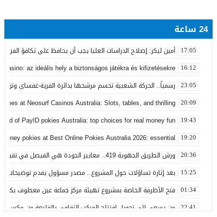
24 ساعة
أمين ليكر: إصلاح الدراسات العليا يجب أن يحافظ على تكافؤ الفرص ولا
17:05
 Casino: az ideális hely a biztonságos játékra és kifizetésekre
16:12
رسمياً.. الحركة الشعبية تحسم مرشحها بدائرة القرية-غفساي وتزكي 
23:05
games at Neosurf Casinos Australia: Slots, tables, and thrilling
20:09
world of PayID pokies Australia: top choices for real money fun
19:43
 money pokies at Best Online Pokies Australia 2026: essential
19:20
ورش الطريق الجهوية 419.. معايير الجودة هي الفيصل في تقييم مشاريع البنية التحتية
20:36
بعد إثارة تساؤلات حول المشروع.. مصدر مسؤول يقدم توضيحات بش
15:25
فتح الأظرفة الخاصة بمشروع تهيئة مركز جماعة عين معطوف بكلفة تناهز 22.86 مليو
01:34
من يسعى إلى تحويل افتتاح المركب الثقافي بالقليعة من مكسب ت
22:41