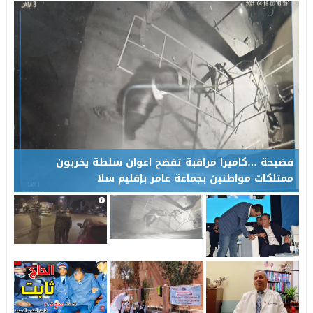
من رحاب المقاومة.. رسالة الدولة إلى مغاربة العالم
01:29
مرنيسة خارج أولويات التنمية الطرقية بجهة فاس – مكناس… إلى م
17:05
فضيحة …كاميرا مراقبة تفضح اعوان سلطة يخربون
ممتلكات مواطنين بجماعة عامر بإقليم سلا