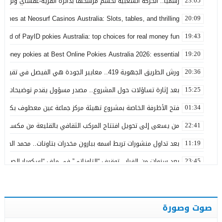
رسمياً.. الحركة الشعبية تحسم مرشحها بدائرة القرية-غفساي وتزكي 
23:05
games at Neosurf Casinos Australia: Slots, tables, and thrilling
20:09
world of PayID pokies Australia: top choices for real money fun
19:43
 money pokies at Best Online Pokies Australia 2026: essential
19:20
ورش الطريق الجهوية 419.. معايير الجودة هي الفيصل في تقييم مشاريع البنية التحتية
20:36
بعد إثارة تساؤلات حول المشروع.. مصدر مسؤول يقدم توضيحات بش
15:25
فتح الأظرفة الخاصة بمشروع تهيئة مركز جماعة عين معطوف بكلفة تناهز 22.86 مليو
01:34
من يسعى إلى تحويل افتتاح المركب الثقافي بالقليعة من مكسب ت
22:41
بعد تداول منشورات تربط اسمه ببارون مخدرات بتاونات.. محمد الحجيرة:
11:19
بعد سنوات من الفرار.. توقيف “التاوناتي” في ملف “إسكوبار الصحراء”
23:45
نورة آضريف تستقيل من حزب التقدم والاشتراكية وتنتقد طريقة تدبير 
20:50
وعكة صحية تُغيب رئيس المجلس الإقليمي لتاونات عن احتفالات عيد 
22:35
صوت وصورة
عامل إقليم تاونات يشرف على إعطاء انطلاقة مشاريع تنموية واجتماع
19:28