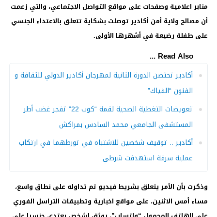
منابر اعلامية وصفحات على مواقع التواصل الاجتماعي، والتي زعمت
أن مصالح ولاية أمن أكادير توصلت بشكاية تتعلق بالاعتداء الجنسي
على طفلة رضيعة في أشهرها الأولى.
Read Also ...
أكادير تحتضن الدورة الثانية لمهرجان أكادير الدولي للثقافة و
الفنون “الفياك”
تعويضات التغطية الصحية لقمة “كوب 22” تفجر غضب أطر
المستشفى الجامعي محمد السادس بمراكش
أكادير .. توقيف شخصين للاشتباه في تورطهما في ارتكاب
عملية سرقة استهدفت شرطي
وذكرت بأن الأمر يتعلق بشريط فيديو تم تداوله على نطاق واسع،
مساء أمس الاثنين، على مواقع اخبارية وتطبيقات التراسل الفوري
على الهاتف المحمول “واتساب”، يوثق لشخص يعتدي جنسيا على