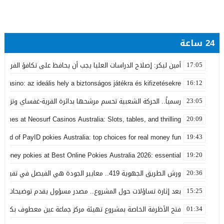
24 ساعة
أمين ليكر: إصلاح الدراسات العليا يجب أن يحافظ على تكافؤ الفرص ولا
17:05
 Casino: az ideális hely a biztonságos játékra és kifizetésekre
16:12
رسمياً.. الحركة الشعبية تحسم مرشحها بدائرة القرية-غفساي وتزكي 
23:05
games at Neosurf Casinos Australia: Slots, tables, and thrilling
20:09
world of PayID pokies Australia: top choices for real money fun
19:43
 money pokies at Best Online Pokies Australia 2026: essential
19:20
ورش الطريق الجهوية 419.. معايير الجودة هي الفيصل في تقييم مشاريع البنية التحتية
20:36
بعد إثارة تساؤلات حول المشروع.. مصدر مسؤول يقدم توضيحات بش
15:25
فتح الأظرفة الخاصة بمشروع تهيئة مركز جماعة عين معطوف بكلفة تناهز 22.86 مليو
01:34