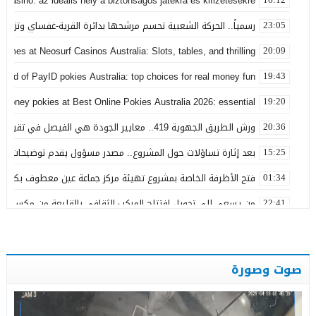
 Casino: az ideális hely a biztonságos játékra és kifizetésekre
رسمياً.. الحركة الشعبية تحسم مرشحها بدائرة القرية-غفساي وتزكي 
23:05
games at Neosurf Casinos Australia: Slots, tables, and thrilling
20:09
world of PayID pokies Australia: top choices for real money fun
19:43
 money pokies at Best Online Pokies Australia 2026: essential
19:20
ورش الطريق الجهوية 419.. معايير الجودة هي الفيصل في تقييم مشاريع البنية التحتية
20:36
بعد إثارة تساؤلات حول المشروع.. مصدر مسؤول يقدم توضيحات بش
15:25
فتح الأظرفة الخاصة بمشروع تهيئة مركز جماعة عين معطوف بكلفة تناهز 22.86 مليو
01:34
من يسعى إلى تحويل افتتاح المركب الثقافي بالقليعة من مكسب ت
22:41
بعد تداول منشورات تربط اسمه ببارون مخدرات بتاونات.. محمد الحجيرة:
11:19
بعد سنوات من الفرار.. توقيف “التاوناتي” في ملف “إسكوبار الصحراء”
23:45
صوت وصورة
نورة آضريف تستقيل من حزب التقدم والاشتراكية وتنتقد طريقة تدبير 
20:50
وعكة صحية تُغيب رئيس المجلس الإقليمي لتاونات عن احتفالات عيد 
22:35