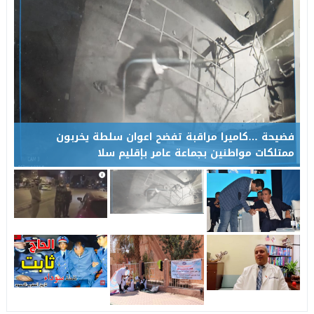
عامل إقليم تاونات يشرف على إعطاء انطلاقة مشاريع تنموية واجتماع
19:28
فضيحة …كاميرا مراقبة تفضح اعوان سلطة يخربون
ممتلكات مواطنين بجماعة عامر بإقليم سلا