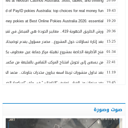
games at Neosurf Casinos Australia: Slots, tables, and thrilling
20:09
world of PayID pokies Australia: top choices for real money fun
19:43
 money pokies at Best Online Pokies Australia 2026: essential
19:20
ورش الطريق الجهوية 419.. معايير الجودة هي الفيصل في تقييم مشاريع البنية التحتية
20:36
بعد إثارة تساؤلات حول المشروع.. مصدر مسؤول يقدم توضيحات بش
15:25
فتح الأظرفة الخاصة بمشروع تهيئة مركز جماعة عين معطوف بكلفة تناهز 22.86 مليو
01:34
من يسعى إلى تحويل افتتاح المركب الثقافي بالقليعة من مكسب ت
22:41
بعد تداول منشورات تربط اسمه ببارون مخدرات بتاونات.. محمد الحجيرة:
11:19
بعد سنوات من الفرار.. توقيف “التاوناتي” في ملف “إسكوبار الصحراء”
23:45
نورة آضريف تستقيل من حزب التقدم والاشتراكية وتنتقد طريقة تدبير 
20:50
وعكة صحية تُغيب رئيس المجلس الإقليمي لتاونات عن احتفالات عيد 
22:35
صوت وصورة
عامل إقليم تاونات يشرف على إعطاء انطلاقة مشاريع تنموية واجتماع
19:28
من رحاب المقاومة.. رسالة الدولة إلى مغاربة العالم
01:29