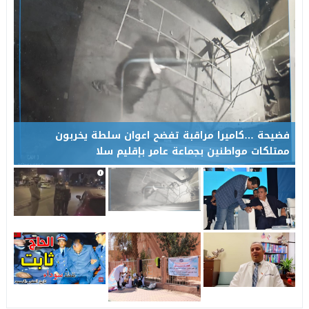
مرنيسة خارج أولويات التنمية الطرقية بجهة فاس – مكناس… إلى م
17:05
فضيحة …كاميرا مراقبة تفضح اعوان سلطة يخربون
ممتلكات مواطنين بجماعة عامر بإقليم سلا