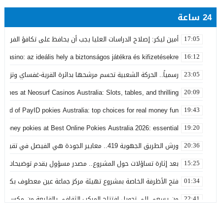
24 ساعة
أمين ليكر: إصلاح الدراسات العليا يجب أن يحافظ على تكافؤ الفرص ولا
17:05
 Casino: az ideális hely a biztonságos játékra és kifizetésekre
16:12
رسمياً.. الحركة الشعبية تحسم مرشحها بدائرة القرية-غفساي وتزكي 
23:05
games at Neosurf Casinos Australia: Slots, tables, and thrilling
20:09
world of PayID pokies Australia: top choices for real money fun
19:43
 money pokies at Best Online Pokies Australia 2026: essential
19:20
ورش الطريق الجهوية 419.. معايير الجودة هي الفيصل في تقييم مشاريع البنية التحتية
20:36
بعد إثارة تساؤلات حول المشروع.. مصدر مسؤول يقدم توضيحات بش
15:25
فتح الأظرفة الخاصة بمشروع تهيئة مركز جماعة عين معطوف بكلفة تناهز 22.86 مليو
01:34
من يسعى إلى تحويل افتتاح المركب الثقافي بالقليعة من مكسب ت
22:41
بعد تداول منشورات تربط اسمه ببارون مخدرات بتاونات.. محمد الحجيرة:
11:19