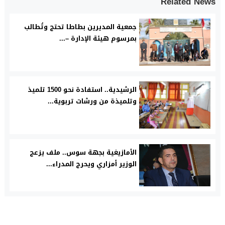
Related News
جمعية المديرين بطاطا تحتج وتُطالب
بمرسوم هيئة الإدارة –...
الرشيدية.. استفادة نحو 1500 تلميذ
وتلميذة من ورشات تربوية...
الأمازيغية بجهة سوس.. ملف يزعج
الوزير أمزاري ويحرج المدراء...