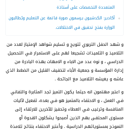
المتعددة التخصصات على أستاذة
أكادير: الكدشيون يرسمون صورة قاتمة عن التعليم ويُطالبون
الوزارة بفتح تحقيق في الاختلالات.
و شهد الحفل التربوي تتويج و تسليم شواهد الإمتياز لعدد من
الثلاميذ و الثلميذات تشجيعا لهم على الاستمرار في التحصيل
الدراسي ، و نوه عدد من الاباء و الامهات بهذه البادرة من
إدارة المؤسسة و جمعية الأباء لتخفيف القليل من الضغط الذي
عاشه و يعيشه الثلاميذ مع الجائحة .
و اعتبر مهتمون انه حيثما يكون التميز تجد المثابرة والتفاني
في العمل ، و الاحتفاء بالمتميز هو في بعده، تفعيل لآليات
المنافسة وترغيب في العطاء وتحفيز للآخرين للارتقاء إلى
مستوى المحتفى بهم الذين أصبحوا يشكلون القدوة أو
النموذج بمستوياتهم الدراسية . وأعتبر الاحتفاء بنتائج تلامذة