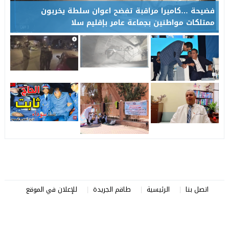
فضيحة …كاميرا مراقبة تفضح اعوان سلطة يخربون
ممتلكات مواطنين بجماعة عامر بإقليم سلا
اتصل بنا
الرئيسية
طاقم الجريدة
للإعلان في الموقع
صرخة المواطن
© 2026 All rights reserved.
تصميم
مجلة الووردبريس