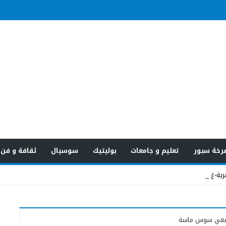
رخة سبور
تعليم و جامعات
بوليتيك
سوسيال
ثقافة و فن
قرية-غفساي _
لجامعي سوس ماسة