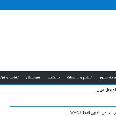
رخة سبور
تعليم و جامعات
بوليتيك
سوسيال
ثقافة و فن
عالمي للفنون القتالية WMC