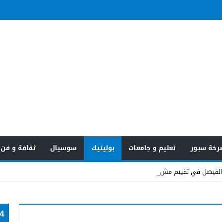
رخة سبور
تعليم و جامعات
بوليتيك
سوسيال
ثقافة و فن
24 س