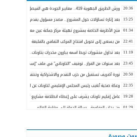
ورش الطريق الجهوية 419.. معايير الجودة هي الفيصل في تقييم مشاريع البنية التحتية
20:36
بعد إثارة تساؤلات حول المشروع.. مصدر مسؤول يقدم توضيحات بشأن ال
15:25
فتح الأظرفة الخاصة بمشروع تهيئة مركز جماعة عين معطوف بكلفة تناهز 22.86 مليون درهم
01:34
من يسعى إلى تحويل افتتاح المركب الثقافي بالقليعة من مكسب تنموي 
22:41
بعد تداول منشورات تربط اسمه ببارون مخدرات بتاونات.. محمد الحجيرة: “كل 
11:19
بعد سنوات من الفرار.. توقيف “التاوناتي” في ملف “إسكوبار الصحراء”
23:45
نورة آضريف تستقيل من حزب التقدم والاشتراكية وتنتقد طريقة تدبير التزك
20:50
وعكة صحية تُغيب رئيس المجلس الإقليمي لتاونات عن احتفالات عيد العرش
22:35
عامل إقليم تاونات يشرف على إعطاء انطلاقة مشاريع تنموية واجتماعية اح
19:28
من رحاب المقاومة.. رسالة الدولة إلى مغاربة العالم
01:29
مرنيسة خارج أولويات التنمية الطرقية بجهة فاس – مكناس… إلى متى يس
17:05
كلية العلوم ظهر المهراز بفاس تحتفي بتخرج طلبة ماستر M2A
11:49
وت وصورة