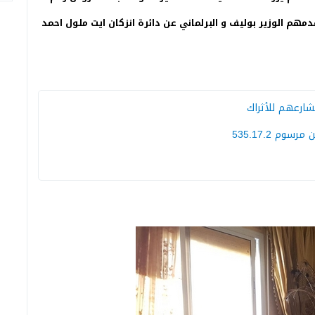
دمهم الوزير بوليف و البرلماني عن دائرة انزكان ايت ملول احمد
شارعهم للأثراك
م 535.17.2