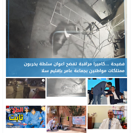
الاستحقاقات المقبلة بتاونات… هل يكون بلال الربان أحد أبرز مفاجآ
11:26
منتجع أسفالو بتاونات.. وجهة طبيعية تستقطب الزوار وتنتظر التأه
11:04
فضيحة …كاميرا مراقبة تفضح اعوان سلطة يخربون
ممتلكات مواطنين بجماعة عامر بإقليم سلا