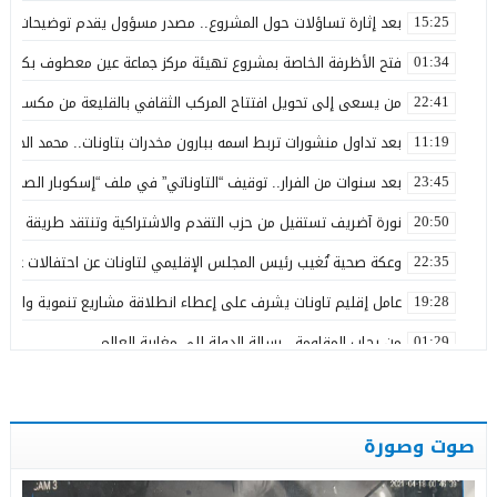
بعد إثارة تساؤلات حول المشروع.. مصدر مسؤول يقدم توضيحات بش
15:25
فتح الأظرفة الخاصة بمشروع تهيئة مركز جماعة عين معطوف بكلفة تناهز 22.86 مليو
01:34
من يسعى إلى تحويل افتتاح المركب الثقافي بالقليعة من مكسب ت
22:41
بعد تداول منشورات تربط اسمه ببارون مخدرات بتاونات.. محمد الحجيرة:
11:19
بعد سنوات من الفرار.. توقيف “التاوناتي” في ملف “إسكوبار الصحراء”
23:45
نورة آضريف تستقيل من حزب التقدم والاشتراكية وتنتقد طريقة تدبير 
20:50
وعكة صحية تُغيب رئيس المجلس الإقليمي لتاونات عن احتفالات عيد 
22:35
عامل إقليم تاونات يشرف على إعطاء انطلاقة مشاريع تنموية واجتماع
19:28
من رحاب المقاومة.. رسالة الدولة إلى مغاربة العالم
01:29
مرنيسة خارج أولويات التنمية الطرقية بجهة فاس – مكناس… إلى م
17:05
كلية العلوم ظهر المهراز بفاس تحتفي بتخرج طلبة ماستر M2A
11:49
صوت وصورة
رسمياً.. الأصالة والمعاصرة يزكي عبد اللطيف الفويقر مرشحاً بدائر
12:07