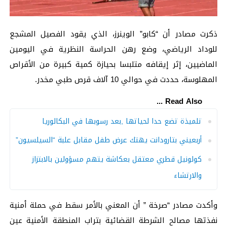
ذكرت مصادر أن “كابو” الوينرز، الذي يقود الفصيل المشجع
للوداد الرياضي، وضع رهن الحراسة النظرية في اليومين
الماضيين، إثر إيقافه متلبسا بحيازة كمية كبيرة من الأقراص
المهلوسة، حددت في حوالي 10 آلاف قرص طبي مخدر.
Read Also ...
تلميذة تضع حدا لحياتها ,بعد رسوبها في البكالوريا
أربعيني بتارودانت يهتك عرض طفل مقابل علبة “السيلسيون”
كولونيل قطري معتقل بعكاشة يتهم مسؤولين بالابتزاز
والارتشاء
وأكدت مصادر “صرخة ” أن المعني بالأمر سقط في حملة أمنية
نفذتها مصالح الشرطة القضائية بتراب المنطقة الأمنية عين