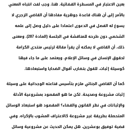
بعين الاعتبار في المسطرة القضائية. هنا، وجب لفت انتباه المعني
بالأمر إلى أن هناك قاعدة جوهرية مفادها أن القاضي الزجري لا
يسوغ له الفصل في الدعوى اعتمادا على دليل وصل إلى علمه
الشخصي دون طرحه للمناقشة في الجلسة (المادة 287). ومعنى
ذلك، أن القاضي لا يمكنه أن يقرأ مقالة لرئيس منتدى الكرامة
لحقوق الإنسان في وسائل الإعلام، ويعتمد على ما جاء فيها
كوسيلة إثبات، للقول بتضارب أقوال الضحايا واستبعادها.
كما أن القاضي الجنائي ملزم بتأسيس قناعته الوجدانية على وسيلة
إثبات مشروعة وصحيحة. لكن ما هو المقصود بمشروعية الأدلة
والإثباتات في نظر القانون والقضاء؟ المقصود هو استبعاد الوسائل
المتحصلة بطريقة غير مشروعة كالاعتراف المشوب بالإكراه. وفي
قضية توفيق بوعشرين، هل يمكن الحديث عن مشروعية وسائل