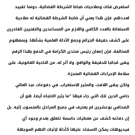
استعرض فئات وصلاحيات ضباط الشرطة القضائية، دونما تقييد
لعددهم، فإن هذا يعني أن ضابط الشرطة القضائية له صلاحية
الاستعانة بالعدد الكافي واللازم من المساعدين والتقنيين القادرين
على كشف حقيقة الجرائم وجمع الأدلة العلمية بشأنها. وبمفهوم
المخالفة، فإن إمعان رئيس منتدى الكرامة في الدفع بهذا الرقم
يبقى مُجانبا للحقيقة والواقع، ولا أثر له، من الناحية القانونية، على
سلامة الإجراءات القضائية المنجزة.
ولكن يبقى اللافت، والمثير للاستغراب، في دفوعات عبد العالي
حامي الدين تلك التي جاء فيها “ما يثير الانتباه أيضا، هو أن
الصحافي بوعشرين لم يعترف في جميع المراحل بالمنسوب إليه. بل
إن دفاعه كشف عن معطيات حاسمة تتعلق بعدم وجود أي
فيديوهات يمكن الاستناد عليها كأدلة لإثبات التهم الموجهة