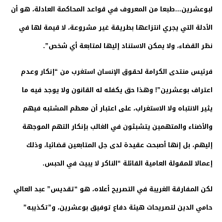
لبوعشرين…طبعا من المعروف في قواعد المحاكمة العادلة، هو أن
الأدلة التي يجري انتزاعها بطريقة غير مشروعة، لا قيمة لها في
نظر القضاء، ولا يمكن الاستناد إليها لمتابعة أي شخص”.
فرئيس منتدى الكرامة لحقوق الإنسان استغرب من “إنكار وعدم
اعتراف بوعشرين”! وهذا حق يكفله له القانون ولا يوجد فيه ما
يثير الانتباه ولا الاستغراب، على اعتبار أن معظم المشتبه فيهم
والأضناء والمتهمين يتشبثون في الغالب بإنكار التهم الموجهة
إليهم، بل إنها أصبحت عقيدة لدى جل المتابعين قضائيا، وذلك
إعمالا للمقولة العامية القائلة “الناكر لا يبيت في الحبس.
لكن المفارقة الغريبة في التصريح أعلاه، هو “تقديس” عبد العالي
حامي الدين لتصريحات هيئة دفاع توفيق بوعشرين، و”تكذيبه”