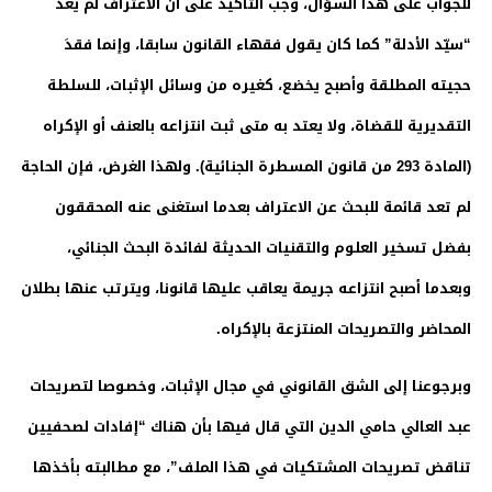
للجواب على هذا السؤال، وجب التأكيد على أن الاعتراف لم يعد
“سيّد الأدلة” كما كان يقول فقهاء القانون سابقا، وإنما فقدَ
حجيته المطلقة وأصبح يخضع، كغيره من وسائل الإثبات، للسلطة
التقديرية للقضاة، ولا يعتد به متى ثبت انتزاعه بالعنف أو الإكراه
(المادة 293 من قانون المسطرة الجنائية). ولهذا الغرض، فإن الحاجة
لم تعد قائمة للبحث عن الاعتراف بعدما استغنى عنه المحققون
بفضل تسخير العلوم والتقنيات الحديثة لفائدة البحث الجنائي،
وبعدما أصبح انتزاعه جريمة يعاقب عليها قانونا، ويترتب عنها بطلان
المحاضر والتصريحات المنتزعة بالإكراه.
وبرجوعنا إلى الشق القانوني في مجال الإثبات، وخصوصا لتصريحات
عبد العالي حامي الدين التي قال فيها بأن هناك “إفادات لصحفيين
تناقض تصريحات المشتكيات في هذا الملف”، مع مطالبته بأخذها