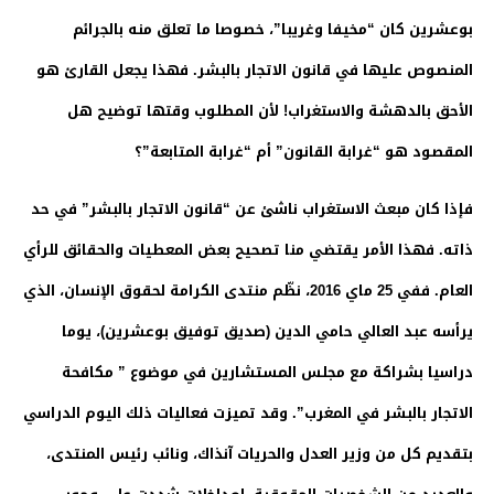
بوعشرين كان “مخيفا وغريبا”، خصوصا ما تعلق منه بالجرائم
المنصوص عليها في قانون الاتجار بالبشر. فهذا يجعل القارئ هو
الأحق بالدهشة والاستغراب! لأن المطلوب وقتها توضيح هل
المقصود هو “غرابة القانون” أم “غرابة المتابعة”؟
فإذا كان مبعث الاستغراب ناشئ عن “قانون الاتجار بالبشر” في حد
ذاته. فهذا الأمر يقتضي منا تصحيح بعض المعطيات والحقائق للرأي
العام. ففي 25 ماي 2016، نظّم منتدى الكرامة لحقوق الإنسان، الذي
يرأسه عبد العالي حامي الدين (صديق توفيق بوعشرين)، يوما
دراسيا بشراكة مع مجلس المستشارين في موضوع ” مكافحة
الاتجار بالبشر في المغرب”. وقد تميزت فعاليات ذلك اليوم الدراسي
بتقديم كل من وزير العدل والحريات آنذاك، ونائب رئيس المنتدى،