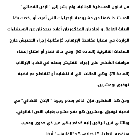
من قانون المسطرة الجنائية، ولم يشر إلى “الإذن القضائي”
المستنبط ضمنا من مشروعية الإجراءات التي أمرت أو رخصت بها
النيابة العامة. والمادتان المذكورتان أعلاه تتحدثان عن الاستثناءات
الواردة في قضايا مكافحة الإرهاب، كإمكانية إجراء التفتيش خارج
الساعات القانونية (المادة 62)، وفي حالة تعذر أو امتناع إعطاء
موافقة الشخص على إجراء التفتيش بمحله في قضايا الإرهاب
(المادة 79)، وهي الحالات التي لا تتشابه أو تتقاطع مع قضية
توفيق بوعشرين.
ومن هذا المنظور، فإن الدفع بعدم وجود ” الإذن القضائي” في
قضية توفيق بوعشرين هو دفع مشوب بغياب النص القانوني،
وبالتالي فإن الركون إليه كدفع يبقى غير ذي جدوى ومعيب
وينقصه التعليل ” الإعلامي” و”القانوني” أيضا.