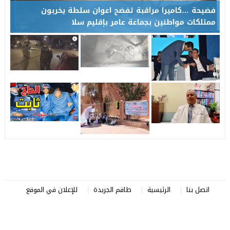
الحجر الصحي ماشي على كلشي “انتي بنت الكوميسير
ديالنا : سيري ماشي مشكل تثير ضجة(فيديو)
اتصل بنا
الرئيسية
طاقم الجريدة
للإعلان في الموقع
صرخة المواطن
© 2026 All rights reserved.
تصميم
مجلة الووردبريس