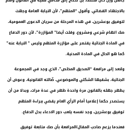
جاهل وإن كان مخلصا، بل تحتاج إلى محامي فقيه في القانون وملّم
بالاجتهاد القضائي. وأقول “المتهم”، لأن النيابة العامة وجهت
لتوفيق بوعشرين، في هذه المرحلة من سريان الدعوى العمومية،
صك اتهام شرعي ومشروع، وقلت أيضا” المؤازرة”، لأن دور الدفاع
في المادة الجنائية يقتصر على مؤازرة المتهم وليس ” النيابة عنه”
كما هو الحال في المادة المدنية.
ولنعد إلى مرافعة “الصديق المخلص”، الذي وجد في المجموعة
الجنائية، بشقيها الشكلي والموضوعي، ضّالته القانونية، وعوض أن
يظهر جهله بالقانون مرة واحدة ظهر في عدة مرات، وبدلا من أن
يستصدر حكما إعلاميا أمام الرأي العام يقضي ببراءة المتهم
توفيق بوعشرين، وجد نفسه يلعب دور الادعاء بدل الدفاع.
فعندما يزعم صاحب المقال/المرافعة بأن صك متابعة توفيق