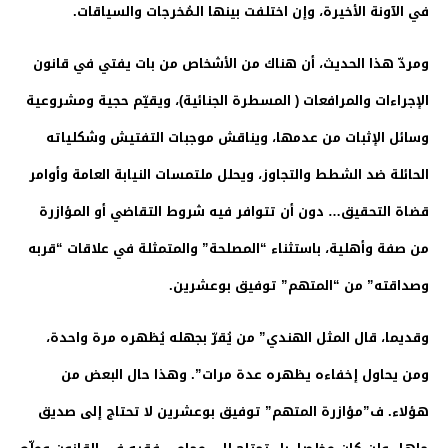
في الآونة الأخيرة، وإن اختلفت بينها الـمُخرجات والسياقات.
ومردّ هذا الحديث، أن هناك من الأشخاص من بات يفتي في قانون
الإجراءات والمرافعات ( المسطرة الجنائية)، ويقيّم حجية ومشروعية
وسائل الإثبات من عدمها، ويناقش موجبات التفتيش وشكلياته
الحائلة ضد الشطط والتجاوز، ويحلل ملتمسات النيابة العامة وأوامر
قضاة التحقيق… دون أن تتوافر فيه شروط التقاضي أو المؤازرة
من صفة وأهلية، باستثناء “المصلحة” والمتمثلة في علاقات “قربه
وصداقته” من “المتهم” توفيق بوعشرين.
وقديما، قال المثل الهندي” من يُقرّ بجهله يُظهره مرة واحدة،
ومن يحاول إخفاءه يظهره عدة مرات”. وهذا حال البعض من
هؤلاء. ف”مؤازرة المتهم” توفيق بوعشرين لا تحتاج إلى صديق