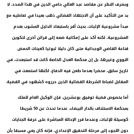
وبصرف النظر عن مقاصد عبد العالي حامي الدين في هذا الصدد، لا
بد من التأكيد على أن الاجتهاد القضائي ذهب بعيدا في تعاطيه مع
مبدأ مشروعية الإثبات، بحيث أقر باستبعاد الدليل المشوب بعدم
المشروعية، لكنه أكد على إمكانية ضمه إلى قرائن أخرى لتكوين
قناعة القاضي الوجدانية متى كان دليلا ثبوتيا كعينات الحمض
النووي وغيرها، بل إن محكمة العدل الخاصة كانت قد استبعدت، في
تاريخ سابق، محضرا بعدما طعن فيه الدفاع، لكنها استمعت في
المقابل لضباط الشرطة القضائية الذين حرروه كشهود في القضية.
أما بخصوص قضية توفيق بوعشرين، فإن الوكيل العام للملك
بمحكمة الاستئناف بالدار البيضاء، عندما تحدث عن 50 شريطا
كوسيلة للإثبات، وعندما قرر الإحالة المباشرة على غرفة الجنايات
دون اللجوء إلى مرحلة التحقيق الإعدادي، فإنه كان يعي مسبقا بأن