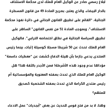
لبلاغ رسمي صادر عن الوكيل العام للملك لدى محكمة الاستئناف
بالدار البيضاء، والذي يعتبر، بصريح المادة 49 من قانون المسطرة
الجنائية، “القائم على تطبيق القانون الجنائي في دائرة نفوذ محكمة
الاستئناف”، وبموجب المادة 51 من نفس القانون” الساهر على
تطبيق السياسة الجنائية في نطاق اختصاصه الترابي”. فالوكيل
العام للملك تحدث عن 50 شريطا مسجلا كوسيلة إثبات، بينما رئيس
المنتدى يدعي جازما بأن هيئة الدفاع كشفت عن “معطيات حاسمة”
مؤداها عدم وجود هذه الأشرطة! فمن الأجدر بالثقة هنا؟ هل
الوكيل العام للملك الذي تحدث بصفته المعنوية والمؤسساتية أم
رئيس منتدى الكرامة الذي تحدث بصفته الشخصية كصديق
للمتهم؟
وهنا، لا بد من فتح قوس للحديث عن بعض “أبجديات” عمل الادعاء