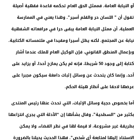
أو النيابة العامة. فممثل الحق العام تحكمه قاعدة فقهية أصيلة
تقول أن ” اللسان حر والقلم أسير”. وهذا يعني في الممارسة
العملية، أن ممثل النيابة العامة يبقى حرا في مرافعاته الشفهية
نيابة عن المجتمع، لكنه يظل أسيرا ومقيدا في ملتمساته الكتابية.
وبإعمال المنطق القانوني، فإن الوكيل العام للملك عندما أشار
كتابة إلى وجود 50 شريطا، فإنه لم يكن يمازح أحدا، أو يزايد على
أحد، وإنما كان يتحدث عن وسائل إثبات دامغة سيكون مجبرا على
عرضها لاحقا على أنظار هيئة الحكم.
أما بخصوص حجية وسائل الإثبات، التي تحدث عنها رئيس المنتدى
بكثير من “السطحية”، وقال بشأنها إن “الأدلة التي يجري انتزاعها
بطريقة غير مشروعة، لا قيمة لها في نظر القضاء، ولا يمكن
الاستناد إليها لمتابعة أي شخص”. فهذا الحديث يحيلنا بالضرورة