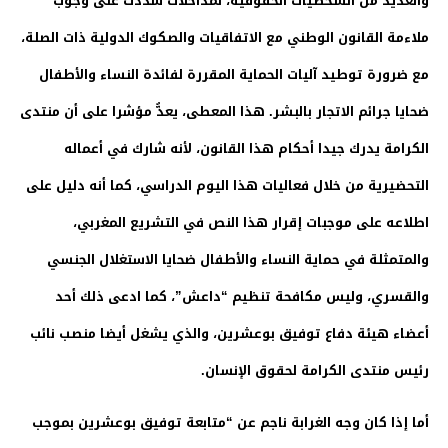
والعديد من الشخصيات الحقوقية، لمداخلات شددت على وجوب
ملاءمة القانون الوطني مع الاتفاقيات والصكوك الدولية ذات الصلة،
مع ضرورة توطيد آليات الحماية المقررة لفائدة النساء والأطفال
ضحايا جرائم الاتجار بالبشر. هذا المعطى، يعدُّ مؤشرا على أن منتدى
الكرامة يدرك جيدا أحكام هذا القانون، لأنه شارك في أعماله
التحضيرية من خلال فعاليات هذا اليوم الدراسي، كما أنه دليل على
اطلاعه على موجبات إقرار هذا النص في التشريع المغربي،
والمتمثلة في حماية النساء والأطفال ضحايا الاستغلال الجنسي
والقسري، وليس مكافحة تنظيم “داعش”، كما ادعى ذلك أحد
أعضاء هيئة دفاع توفيق بوعشرين، والذي يشغل أيضا منصب نائب
رئيس منتدى الكرامة لحقوق الإنسان.
أما إذا كان وجه الغرابة ناجم عن “متابعة توفيق بوعشرين بموجب