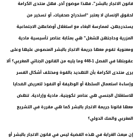
قانون الاتجار بالبشر”، فهذا موضوع آخر. فهل منتدى الكرامة
لحقوق الإنسان لا يعتبر “استدراج صحفيات، أو تسخير من
يستدرجهن، لممارسة البغاء مع استغلال أوضاعهن الاجتماعية
المزرية وحاجتهن للشغل” هي بمثابة عناصر تأسيسية مادية
ومعنوية تقوم معها جريمة الاتجار بالبشر المنصوص عليها وعلى
عقوبتها في الفصل 1-448 وما يليه من القانون الجنائي المغربي؟ ألا
يرى منتدى الكرامة بأن التهديد بالقوة ومختلف أشكال القسر
وإساءة استعمال السلطة أو الوظيفة أو النفوذ لتعريض الضحايا
للاستغلال الجنسي هي عناصر تكوينية، مادية وإرادية، تنهض
معها قانونا جريمة الاتجار بالبشر كما هي مقررة في التشريع
المغربي والصك الدولي؟
إن مبعث الغرابة في هذه القضية ليس في قانون الاتجار بالبشر أو