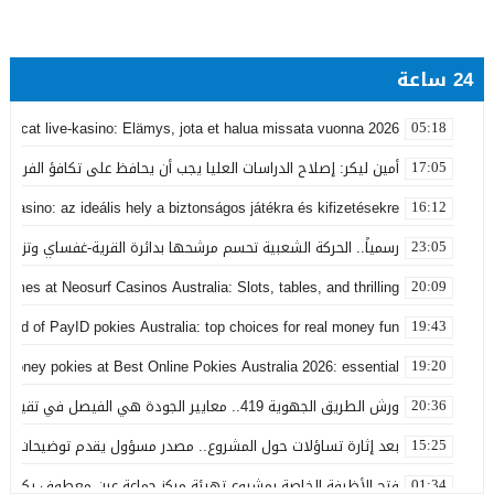
24 ساعة
obocat live-kasino: Elämys, jota et halua missata vuonna 2026
05:18
أمين ليكر: إصلاح الدراسات العليا يجب أن يحافظ على تكافؤ الفرص ولا
17:05
 Casino: az ideális hely a biztonságos játékra és kifizetésekre
16:12
رسمياً.. الحركة الشعبية تحسم مرشحها بدائرة القرية-غفساي وتزكي 
23:05
games at Neosurf Casinos Australia: Slots, tables, and thrilling
20:09
world of PayID pokies Australia: top choices for real money fun
19:43
 money pokies at Best Online Pokies Australia 2026: essential
19:20
ورش الطريق الجهوية 419.. معايير الجودة هي الفيصل في تقييم مشاريع البنية التحتية
20:36
بعد إثارة تساؤلات حول المشروع.. مصدر مسؤول يقدم توضيحات بش
15:25
فتح الأظرفة الخاصة بمشروع تهيئة مركز جماعة عين معطوف بكلفة تناهز 22.86 مليو
01:34