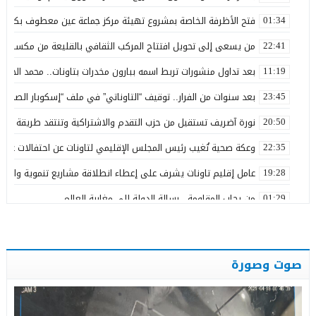
فتح الأظرفة الخاصة بمشروع تهيئة مركز جماعة عين معطوف بكلفة تناهز 22.86 مليو
01:34
من يسعى إلى تحويل افتتاح المركب الثقافي بالقليعة من مكسب ت
22:41
بعد تداول منشورات تربط اسمه ببارون مخدرات بتاونات.. محمد الحجيرة:
11:19
بعد سنوات من الفرار.. توقيف “التاوناتي” في ملف “إسكوبار الصحراء”
23:45
نورة آضريف تستقيل من حزب التقدم والاشتراكية وتنتقد طريقة تدبير 
20:50
وعكة صحية تُغيب رئيس المجلس الإقليمي لتاونات عن احتفالات عيد 
22:35
عامل إقليم تاونات يشرف على إعطاء انطلاقة مشاريع تنموية واجتماع
19:28
من رحاب المقاومة.. رسالة الدولة إلى مغاربة العالم
01:29
مرنيسة خارج أولويات التنمية الطرقية بجهة فاس – مكناس… إلى م
17:05
كلية العلوم ظهر المهراز بفاس تحتفي بتخرج طلبة ماستر M2A
11:49
صوت وصورة
رسمياً.. الأصالة والمعاصرة يزكي عبد اللطيف الفويقر مرشحاً بدائر
12:07
الاستحقاقات المقبلة بتاونات… هل يكون بلال الربان أحد أبرز مفاجآ
11:26