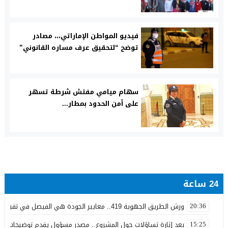
فيديو المواطن الإماراتي،،، مصادر
توضح “لتحقيق عرف مساره القانوني”
سهام ميامي مفتش شرطة تسهر
على أمن الحدود بمطار...
24 ساعة
ورش الطريق الجهوية 419.. معايير الجودة هي الفيصل في تقييم مشاريع البنية التحتية
20:36
بعد إثارة تساؤلات حول المشروع.. مصدر مسؤول يقدم توضيحات بش
15:25