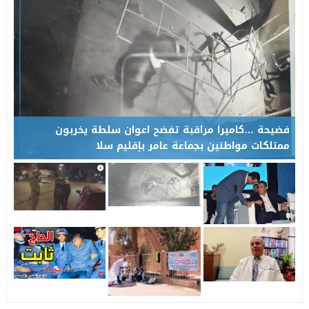
منتجع أسفالو بتاونات.. وجهة طبيعية تستقطب الزوار وتنتظر التأه
11:04
فضيحة …كاميرا مراقبة تفضح اعوان سلطة يخربون
ممتلكات مواطنين بجماعة عامر بإقليم سلا