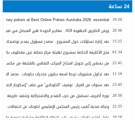
24 ساعة
 money pokies at Best Online Pokies Australia 2026: essential
19:20
ورش الطريق الجهوية 419.. معايير الجودة هي الفيصل في تقييم مشاريع البنية التحتية
20:36
بعد إثارة تساؤلات حول المشروع.. مصدر مسؤول يقدم توضيحات بش
15:25
فتح الأظرفة الخاصة بمشروع تهيئة مركز جماعة عين معطوف بكلفة تناهز 22.86 مليو
01:34
من يسعى إلى تحويل افتتاح المركب الثقافي بالقليعة من مكسب ت
22:41
بعد تداول منشورات تربط اسمه ببارون مخدرات بتاونات.. محمد الحجيرة:
11:19
بعد سنوات من الفرار.. توقيف “التاوناتي” في ملف “إسكوبار الصحراء”
23:45
نورة آضريف تستقيل من حزب التقدم والاشتراكية وتنتقد طريقة تدبير 
20:50
وعكة صحية تُغيب رئيس المجلس الإقليمي لتاونات عن احتفالات عيد 
22:35
عامل إقليم تاونات يشرف على إعطاء انطلاقة مشاريع تنموية واجتماع
19:28
من رحاب المقاومة.. رسالة الدولة إلى مغاربة العالم
01:29