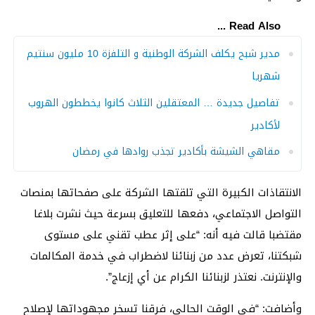
Read Also ...
مدير شبح يكلف الشركة الوطنية و التلفزة 10 مليون سنتيم
شهريا
تفاصيل جديدة … المعتقلين الثلاث كانوا يخططون الهروب
لأكادير
مقاهي الشيشة بأكادير تجذب روادها في رمضان
الانتقاذات الكبيرة التي تلقتها الشركة على صفحاتها بمنصات
التواصل الاجتماعي، دفعها للتعليق بسرعة حيث نشرت بلاغا
مقتضبا قالت فيه أنه: “على إثر عطب تقني على مستوى
شبكتنا، تعرض عدد من زبنائنا لاضطراب في خدمة المكالمات
والإنترنت. نعتذر لزبنائنا الكرام عن أي إزعاج”.
وأضافت: “في الوقت الحالي، فرقنا تسخر مجهوداتها لإصلاح