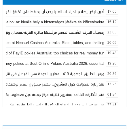
أمين ليكر: إصلاح الدراسات العليا يجب أن يحافظ على تكافؤ الفرص ولا
17:05
 Casino: az ideális hely a biztonságos játékra és kifizetésekre
16:12
رسمياً.. الحركة الشعبية تحسم مرشحها بدائرة القرية-غفساي وتزكي 
23:05
games at Neosurf Casinos Australia: Slots, tables, and thrilling
20:09
world of PayID pokies Australia: top choices for real money fun
19:43
 money pokies at Best Online Pokies Australia 2026: essential
19:20
ورش الطريق الجهوية 419.. معايير الجودة هي الفيصل في تقييم مشاريع البنية التحتية
20:36
بعد إثارة تساؤلات حول المشروع.. مصدر مسؤول يقدم توضيحات بش
15:25
فتح الأظرفة الخاصة بمشروع تهيئة مركز جماعة عين معطوف بكلفة تناهز 22.86 مليو
01:34
من يسعى إلى تحويل افتتاح المركب الثقافي بالقليعة من مكسب ت
22:41
بعد تداول منشورات تربط اسمه ببارون مخدرات بتاونات.. محمد الحجيرة:
11:19
بعد سنوات من الفرار.. توقيف “التاوناتي” في ملف “إسكوبار الصحراء”
23:45