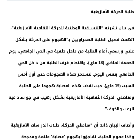
طلبة الحركة الأمازيغية
في بيان نشرته “التنسيقية الوطنية للحركة الثقافية الأمازيغية”،
اتهمت فصيل الطلبة الصحراويين بـ”الهجوم على الحركة بشكل
علني ورسمي أمام الطلبة من داخل حلقية في الحي الجامعي، يوم
الجمعة الماضي (18 ماي)، واقتحام غرف الطلبة من داخل الحي
الجامعي بنفس اليوم، لتستمر هذه الهجومات حتى أول أمس
السبت (19 ماي)، حيت نفذت هذه العصابة هجوما على الطلبة
ومناضلي الحركة الثقافية الأمازيغية بشكل رهيب في جو ساد فيه
الرعب والخوف”.
وأضاف البيان ذاته أن “مناضلي الحركة، طلاب الدراسات اﻷمازيغية
وكذا عموم الطلبة، تفاجؤوا بهجوم ‘عصابة’ ملثمة ومدججة