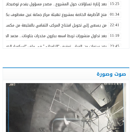
بعد إثارة تساؤلات حول المشروع.. مصدر مسؤول يقدم توضيحات بش
15:25
فتح الأظرفة الخاصة بمشروع تهيئة مركز جماعة عين معطوف بكلفة تناهز 22.86 مليو
01:34
من يسعى إلى تحويل افتتاح المركب الثقافي بالقليعة من مكسب ت
22:41
بعد تداول منشورات تربط اسمه ببارون مخدرات بتاونات.. محمد الحجيرة:
11:19
بعد سنوات من الفرار.. توقيف “التاوناتي” في ملف “إسكوبار الصحراء”
23:45
نورة آضريف تستقيل من حزب التقدم والاشتراكية وتنتقد طريقة تدبير 
20:50
وعكة صحية تُغيب رئيس المجلس الإقليمي لتاونات عن احتفالات عيد 
22:35
صوت وصورة
عامل إقليم تاونات يشرف على إعطاء انطلاقة مشاريع تنموية واجتماع
19:28
من رحاب المقاومة.. رسالة الدولة إلى مغاربة العالم
01:29
مرنيسة خارج أولويات التنمية الطرقية بجهة فاس – مكناس… إلى م
17:05