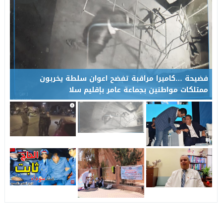
فضيحة …كاميرا مراقبة تفضح اعوان سلطة يخربون
ممتلكات مواطنين بجماعة عامر بإقليم سلا