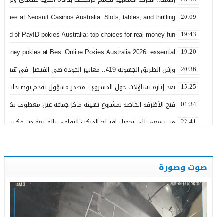
games at Neosurf Casinos Australia: Slots, tables, and thrilling
20:09
world of PayID pokies Australia: top choices for real money fun
19:43
 money pokies at Best Online Pokies Australia 2026: essential
19:20
ورش الطريق الجهوية 419.. معايير الجودة هي الفيصل في تقييم مشاريع البنية التحتية
20:36
بعد إثارة تساؤلات حول المشروع.. مصدر مسؤول يقدم توضيحات بش
15:25
فتح الأظرفة الخاصة بمشروع تهيئة مركز جماعة عين معطوف بكلفة تناهز 22.86 مليو
01:34
من يسعى إلى تحويل افتتاح المركب الثقافي بالقليعة من مكسب ت
22:41
بعد تداول منشورات تربط اسمه ببارون مخدرات بتاونات.. محمد الحجيرة:
11:19
بعد سنوات من الفرار.. توقيف “التاوناتي” في ملف “إسكوبار الصحراء”
23:45
صوت وصورة
نورة آضريف تستقيل من حزب التقدم والاشتراكية وتنتقد طريقة تدبير 
20:50
وعكة صحية تُغيب رئيس المجلس الإقليمي لتاونات عن احتفالات عيد 
22:35
عامل إقليم تاونات يشرف على إعطاء انطلاقة مشاريع تنموية واجتماع
19:28