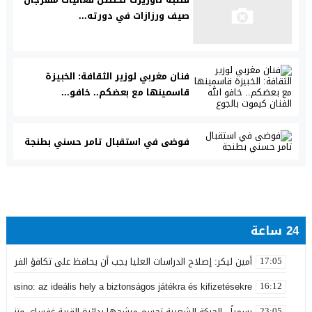
صيف ورزازات في دورته...
فنان مغربي لوزير الثقافة: الخبيزة
قاسمينها مع بعضكم.. خافو...
فوضى في استقبال تامر حسني بطنجة
24 ساعة
أمين ليكر: إصلاح الدراسات العليا يجب أن يحافظ على تكافؤ الفرص ولا
17:05
 Casino: az ideális hely a biztonságos játékra és kifizetésekre
16:12
رسمياً.. الحركة الشعبية تحسم مرشحها بدائرة القرية-غفساي وتزكي 
23:05