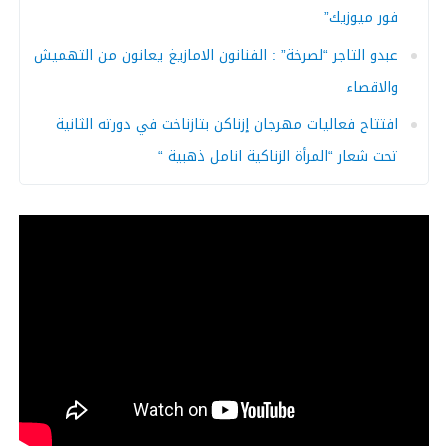
فور ميوزيك”
عبدو التاجر “لصرخة” : الفنانون الامازيغ يعانون من التهميش
والاقصاء
افتتاح فعاليات مهرجان إزناكن بتازناخت في دورته الثانية
تحت شعار “المرأة الزناكية انامل ذهبية “