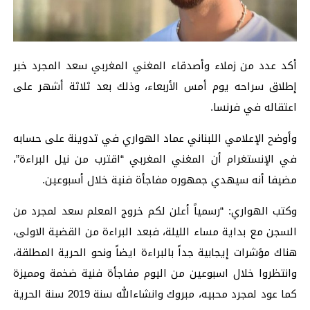
أكد عدد من زملاء وأصدقاء المغني المغربي سعد المجرد خبر
إطلاق سراحه يوم أمس الأربعاء، وذلك بعد ثلاثة أشهر على
اعتقاله في فرنسا.
وأوضح الإعلامي اللبناني عماد الهواري في تدوينة على حسابه
في الإنستغرام أن المغني المغربي “اقترب من نيل البراءة”،
مضيفا أنه سيهدي جمهوره مفاجأة فنية خلال أسبوعين.
وكتب الهواري: “رسمياً أعلن لكم خروج المعلم سعد لمجرد من
السجن مع بداية مساء الليلة، فبعد البراءة من القضية الاولى،
هناك مؤشرات إيجابية جداً بالبراءة ايضاً ونحو الحرية المطلقة،
وانتظروا خلال اسبوعين من اليوم مفاجأة فنية ضخمة ومميزة
كما عود لمجرد محبيه، مبروك وانشاءالله سنة 2019 سنة الحرية