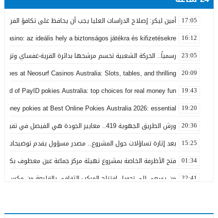
أمين ليكر: إصلاح الدراسات العليا يجب أن يحافظ على تكافؤ الفرص ولا
17:05
 Casino: az ideális hely a biztonságos játékra és kifizetésekre
16:12
رسمياً.. الحركة الشعبية تحسم مرشحها بدائرة القرية-غفساي وتزكي 
23:05
games at Neosurf Casinos Australia: Slots, tables, and thrilling
20:09
world of PayID pokies Australia: top choices for real money fun
19:43
 money pokies at Best Online Pokies Australia 2026: essential
19:20
ورش الطريق الجهوية 419.. معايير الجودة هي الفيصل في تقييم مشاريع البنية التحتية
20:36
بعد إثارة تساؤلات حول المشروع.. مصدر مسؤول يقدم توضيحات بش
15:25
فتح الأظرفة الخاصة بمشروع تهيئة مركز جماعة عين معطوف بكلفة تناهز 22.86 مليو
01:34
من يسعى إلى تحويل افتتاح المركب الثقافي بالقليعة من مكسب ت
22:41
بعد تداول منشورات تربط اسمه ببارون مخدرات بتاونات.. محمد الحجيرة:
11:19
بعد سنوات من الفرار.. توقيف “التاوناتي” في ملف “إسكوبار الصحراء”
23:45