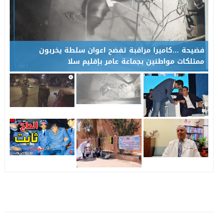
فضيحة …كاميرا مراقبة تفضح اعوان سلطة يخربون
ممتلكات مواطنين بجماعة عامر بإقليم سلا