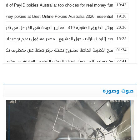
world of PayID pokies Australia: top choices for real money fun
19:43
 money pokies at Best Online Pokies Australia 2026: essential
19:20
ورش الطريق الجهوية 419.. معايير الجودة هي الفيصل في تقييم مشاريع البنية التحتية
20:36
بعد إثارة تساؤلات حول المشروع.. مصدر مسؤول يقدم توضيحات بش
15:25
فتح الأظرفة الخاصة بمشروع تهيئة مركز جماعة عين معطوف بكلفة تناهز 22.86 مليو
01:34
من يسعى إلى تحويل افتتاح المركب الثقافي بالقليعة من مكسب ت
22:41
بعد تداول منشورات تربط اسمه ببارون مخدرات بتاونات.. محمد الحجيرة:
11:19
بعد سنوات من الفرار.. توقيف “التاوناتي” في ملف “إسكوبار الصحراء”
23:45
صوت وصورة
نورة آضريف تستقيل من حزب التقدم والاشتراكية وتنتقد طريقة تدبير 
20:50
وعكة صحية تُغيب رئيس المجلس الإقليمي لتاونات عن احتفالات عيد 
22:35
عامل إقليم تاونات يشرف على إعطاء انطلاقة مشاريع تنموية واجتماع
19:28