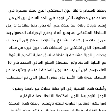
وطبقا للمصادر ذاتها، فإن المشتكي الذي يملك معصرة في
جماعة عين معطوف التي توجد في الحد الفاصل بين كل من
إقليم تاونات وتازة، قد تحدث على أنه ضاق ذرعا بتهديدات رجل
السلطة المشتكى به، بمبرر أنه لا يحترم الإجراءات المعمول بها
في إحداث مثل هذه المشاريع. وأشارت المصادر إلى أن صاحب
المعصرة الذي اشتكى من تعسفات ضده دون غيره من ملاك
وحدات إنتاجية مشابهة بالمنطقة، نسق عملية تقديم الرشوة
مع النيابة العامة، وتم استنساخ المبلغ المالي المحدد في 10
آلاف درهم، قبل أن يسلمه لرجل السلطة المتهم. وعثرت عناصر
الشرطة بحوزة هذا الأخير على نفس المبلغ الذي تم استنساخه.
وأعادت هذه القضية إلى الواجهة حملات غير ناجعة ومثيرة
للجدل تقوم بها اللجن المختصة التابعة لعمالة الإقليم
لمواجهة المعاصر الملوثة للبيئة بالإقليم. وظلت هذه الحملات
محط انتقادات فعاليات جمعوية محلية، إذ تشير هذه الأخيرة