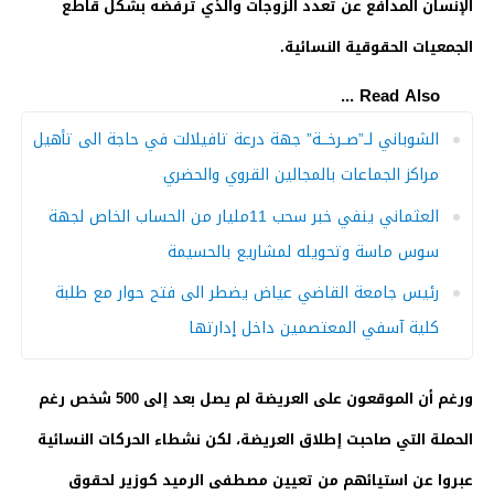
الإنسان المدافع عن تعدد الزوجات والذي ترفضه بشكل قاطع
الجمعيات الحقوقية النسائية.
Read Also ...
الشوباني لــ”صــرخـــة” جهة درعة تافيلالت في حاجة الى تأهيل
مراكز الجماعات بالمجالين القروي والحضري
العثماني ينفي خبر سحب 11مليار من الحساب الخاص لجهة
سوس ماسة وتحويله لمشاريع بالحسيمة
رئيس جامعة القاضي عياض يضطر الى فتح حوار مع طلبة
كلية آسفي المعتصمين داخل إدارتها
ورغم أن الموقعون على العريضة لم يصل بعد إلى 500 شخص رغم
الحملة التي صاحبت إطلاق العريضة، لكن نشطاء الحركات النسائية
عبروا عن استيائهم من تعيين مصطفى الرميد كوزير لحقوق