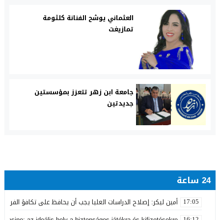
العثماني يوشح الفنانة كلثومة
تمازيغت
جامعة ابن زهر تتعزز بمؤسستين
جديدتين
24 ساعة
أمين ليكر: إصلاح الدراسات العليا يجب أن يحافظ على تكافؤ الفرص ولا
17:05
 Casino: az ideális hely a biztonságos játékra és kifizetésekre
16:12