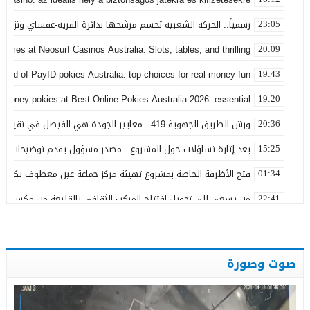
رسمياً.. الحركة الشعبية تحسم مرشحها بدائرة القرية-غفساي وتزكي 
23:05
games at Neosurf Casinos Australia: Slots, tables, and thrilling
20:09
world of PayID pokies Australia: top choices for real money fun
19:43
 money pokies at Best Online Pokies Australia 2026: essential
19:20
ورش الطريق الجهوية 419.. معايير الجودة هي الفيصل في تقييم مشاريع البنية التحتية
20:36
بعد إثارة تساؤلات حول المشروع.. مصدر مسؤول يقدم توضيحات بش
15:25
فتح الأظرفة الخاصة بمشروع تهيئة مركز جماعة عين معطوف بكلفة تناهز 22.86 مليو
01:34
من يسعى إلى تحويل افتتاح المركب الثقافي بالقليعة من مكسب ت
22:41
بعد تداول منشورات تربط اسمه ببارون مخدرات بتاونات.. محمد الحجيرة:
11:19
بعد سنوات من الفرار.. توقيف “التاوناتي” في ملف “إسكوبار الصحراء”
23:45
صوت وصورة
نورة آضريف تستقيل من حزب التقدم والاشتراكية وتنتقد طريقة تدبير 
20:50
وعكة صحية تُغيب رئيس المجلس الإقليمي لتاونات عن احتفالات عيد 
22:35