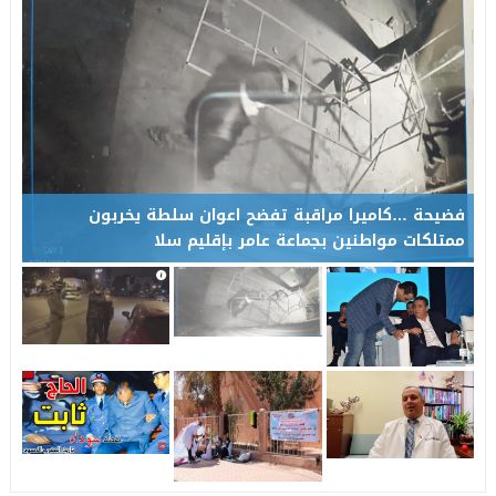
عامل إقليم تاونات يشرف على إعطاء انطلاقة مشاريع تنموية واجتماع
19:28
فضيحة …كاميرا مراقبة تفضح اعوان سلطة يخربون
ممتلكات مواطنين بجماعة عامر بإقليم سلا