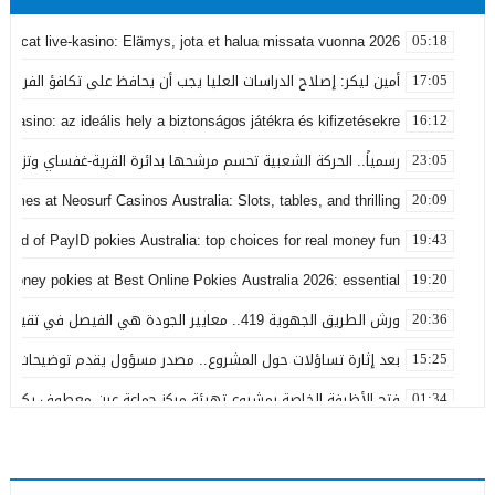
obocat live-kasino: Elämys, jota et halua missata vuonna 2026
05:18
أمين ليكر: إصلاح الدراسات العليا يجب أن يحافظ على تكافؤ الفرص ولا
17:05
 Casino: az ideális hely a biztonságos játékra és kifizetésekre
16:12
رسمياً.. الحركة الشعبية تحسم مرشحها بدائرة القرية-غفساي وتزكي 
23:05
games at Neosurf Casinos Australia: Slots, tables, and thrilling
20:09
world of PayID pokies Australia: top choices for real money fun
19:43
 money pokies at Best Online Pokies Australia 2026: essential
19:20
ورش الطريق الجهوية 419.. معايير الجودة هي الفيصل في تقييم مشاريع البنية التحتية
20:36
بعد إثارة تساؤلات حول المشروع.. مصدر مسؤول يقدم توضيحات بش
15:25
فتح الأظرفة الخاصة بمشروع تهيئة مركز جماعة عين معطوف بكلفة تناهز 22.86 مليو
01:34
من يسعى إلى تحويل افتتاح المركب الثقافي بالقليعة من مكسب ت
22:41
بعد تداول منشورات تربط اسمه ببارون مخدرات بتاونات.. محمد الحجيرة:
11:19