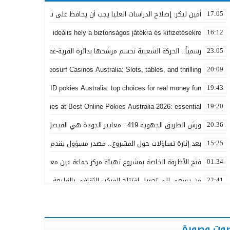
أمين ليكر: إصلاح الدراسات العليا يجب أن يحافظ على تكافؤ الفرص ولا يجعل
17:05
nline Casino: az ideális hely a biztonságos játékra és kifizetésekre
16:12
رسمياً.. الحركة الشعبية تحسم مرشحها بدائرة القرية-غفساي وتزكي المهن
23:05
sino games at Neosurf Casinos Australia: Slots, tables, and thrilling
20:09
iting world of PayID pokies Australia: top choices for real money fun
19:43
 real money pokies at Best Online Pokies Australia 2026: essential
19:20
ورش الطريق الجهوية 419.. معايير الجودة هي الفيصل في تقييم مشاريع البنية التحتية
20:36
بعد إثارة تساؤلات حول المشروع.. مصدر مسؤول يقدم توضيحات بشأن ال
15:25
فتح الأظرفة الخاصة بمشروع تهيئة مركز جماعة عين معطوف بكلفة تناهز 22.86 مليون درهم
01:34
من يسعى إلى تحويل افتتاح المركب الثقافي بالقليعة من مكسب تنموي 
22:41
بعد تداول منشورات تربط اسمه ببارون مخدرات بتاونات.. محمد الحجيرة: “كل 
11:19
بعد سنوات من الفرار.. توقيف “التاوناتي” في ملف “إسكوبار الصحراء”
23:45
وت وصورة