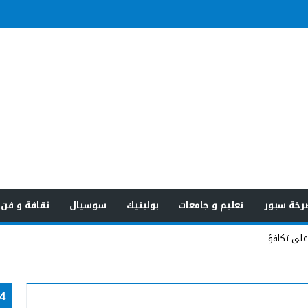
رخة سبور
تعليم و جامعات
بوليتيك
سوسيال
ثقافة و فن
على تكافؤ الفر_
24 س