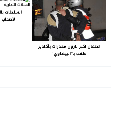
السلطات بال
لأصحاب ا
اعتقال اكبر بارون مخدرات بأكادير
ملقب بـ”البيضاوي”