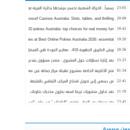
رسمياً.. الحركة الشعبية تحسم مرشحها بدائرة القرية-غفساي وتزكي المهن
23:05
sino games at Neosurf Casinos Australia: Slots, tables, and thrilling
20:09
iting world of PayID pokies Australia: top choices for real money fun
19:43
 real money pokies at Best Online Pokies Australia 2026: essential
19:20
ورش الطريق الجهوية 419.. معايير الجودة هي الفيصل في تقييم مشاريع البنية التحتية
20:36
بعد إثارة تساؤلات حول المشروع.. مصدر مسؤول يقدم توضيحات بشأن ال
15:25
فتح الأظرفة الخاصة بمشروع تهيئة مركز جماعة عين معطوف بكلفة تناهز 22.86 مليون درهم
01:34
من يسعى إلى تحويل افتتاح المركب الثقافي بالقليعة من مكسب تنموي 
22:41
بعد تداول منشورات تربط اسمه ببارون مخدرات بتاونات.. محمد الحجيرة: “كل 
11:19
بعد سنوات من الفرار.. توقيف “التاوناتي” في ملف “إسكوبار الصحراء”
23:45
نورة آضريف تستقيل من حزب التقدم والاشتراكية وتنتقد طريقة تدبير التزك
20:50
وعكة صحية تُغيب رئيس المجلس الإقليمي لتاونات عن احتفالات عيد العرش
22:35
وت وصورة