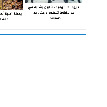
تارودانت..توقيف شابين يشتبه في
موالاتهما لتنظيم داعش من
يقظة أمنية تُحب
ضمنهم...
ثقة ا