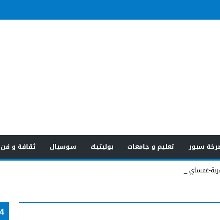
رخة سبور
تعليم و جامعات
بوليتيك
سوسيال
ثقافة و فن
قرية-غفساي وتزكي الم _
24 س