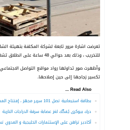
تعرضت اشارة مرور تابعة لشركة المكلفة بتهيئة الشار
للتخريب ، وذلك بعد حوالي 48 ساعة على انطلاق تشغيلها و دخولها الخدمة .
وأظهرت صور تداولها رواد مواقع التواصل الاجتماعي
تكسير زجاجها إلى حين إصلاحها.
Read Also ...
بطاقة استيعابية تصل 101 سرير مجهز ، إفتتاح المستشفى الميداني لمرضى كورونا باكادير
درك بيوكرى يُفكّك لغز عصابة سرقة الدراجات النارية
أكادير تراهن على الإسثثمارات الخليجية و العدوي 