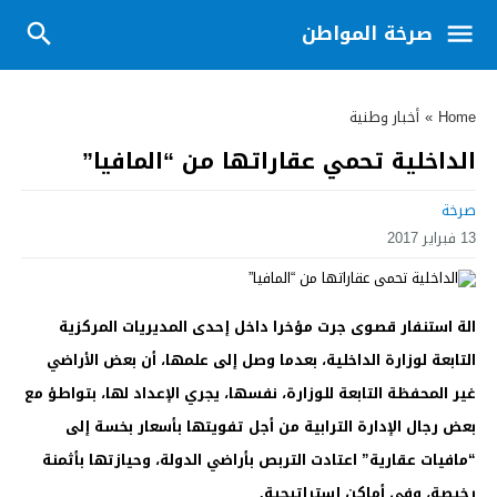
صرخة المواطن
Home
»
أخبار وطنية
الداخلية تحمي عقاراتها من “المافيا”
صرخة
13 فبراير 2017
الة استنفار قصوى جرت مؤخرا داخل إحدى المديريات المركزية
التابعة لوزارة الداخلية، بعدما وصل إلى علمها، أن بعض الأراضي
غير المحفظة التابعة للوزارة، نفسها، يجري الإعداد لها، بتواطؤ مع
بعض رجال الإدارة الترابية من أجل تفويتها بأسعار بخسة إلى
“مافيات عقارية” اعتادت التربص بأراضي الدولة، وحيازتها بأثمنة
رخيصة، وفي أماكن إستراتيجية.