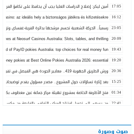
أمين ليكر: إصلاح الدراسات العليا يجب أن يحافظ على تكافؤ الفرص ولا
17:05
 Casino: az ideális hely a biztonságos játékra és kifizetésekre
16:12
رسمياً.. الحركة الشعبية تحسم مرشحها بدائرة القرية-غفساي وتزكي 
23:05
games at Neosurf Casinos Australia: Slots, tables, and thrilling
20:09
world of PayID pokies Australia: top choices for real money fun
19:43
 money pokies at Best Online Pokies Australia 2026: essential
19:20
ورش الطريق الجهوية 419.. معايير الجودة هي الفيصل في تقييم مشاريع البنية التحتية
20:36
بعد إثارة تساؤلات حول المشروع.. مصدر مسؤول يقدم توضيحات بش
15:25
فتح الأظرفة الخاصة بمشروع تهيئة مركز جماعة عين معطوف بكلفة تناهز 22.86 مليو
01:34
من يسعى إلى تحويل افتتاح المركب الثقافي بالقليعة من مكسب ت
22:41
بعد تداول منشورات تربط اسمه ببارون مخدرات بتاونات.. محمد الحجيرة:
11:19
بعد سنوات من الفرار.. توقيف “التاوناتي” في ملف “إسكوبار الصحراء”
23:45
صوت وصورة