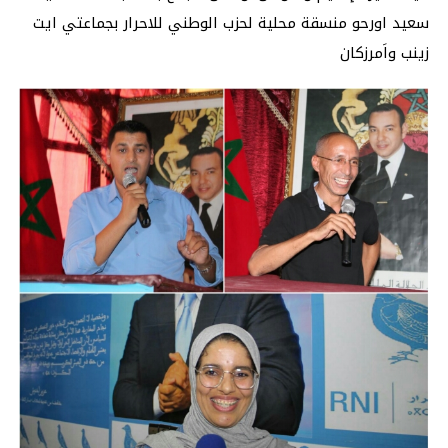
سعيد اورحو منسقة محلية لحزب الوطني للاحرار بجماعتي ايت
زينب واَمرزكان