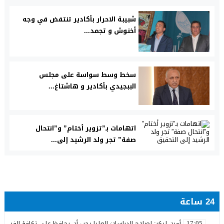
شبيبة الاحرار بأكادير تنتفض في وجه
أخنوش و تجمد...
سخط وسط سواسة على مجلس
الببجيدي بأكادير و هاشتاغ...
اتهامات بـ”تزوير أختام” و”انتحال
صفة” تجر ولد الرشيد إلى...
24 ساعة
أمين ليكر: إصلاح الدراسات العليا يجب أن يحافظ على تكافؤ الفرص ولا
17:05