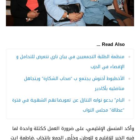
Read Also ...
منظمة الطلبة التجمعيين في بيان ناري نتعرض للتحامل و
الإقصاء في الحزب
الأخطبوط أخنوش يجتمع ب “صحاب الشكارة” ويتجاهل
مناضليه بأكادير
البام” يدعو نوابه التنازل عن تعويضاتهم الشهرية في فترة
“عطالة” مجلس النواب
وأكد المنسق الإقليمي، على ضرورة العمل ككتلة واحدة لما
فيه الخير للإقليم و للوطن، وخلُص الجمع بانتخاب .فاطمة ايت