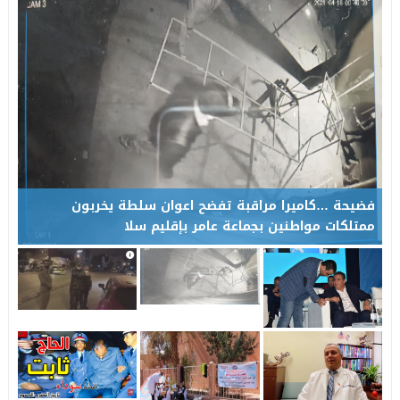
وعكة صحية تُغيب رئيس المجلس الإقليمي لتاونات عن احتفالات عيد 
22:35
عامل إقليم تاونات يشرف على إعطاء انطلاقة مشاريع تنموية واجتماع
19:28
فضيحة …كاميرا مراقبة تفضح اعوان سلطة يخربون
ممتلكات مواطنين بجماعة عامر بإقليم سلا