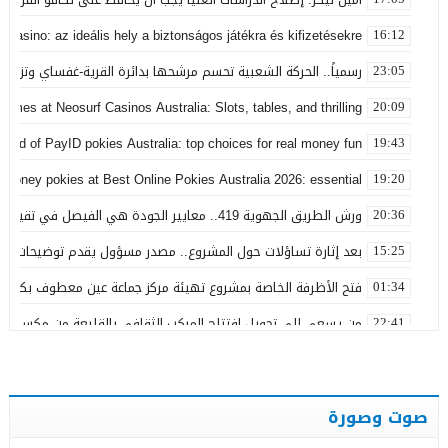
 Casino: az ideális hely a biztonságos játékra és kifizetésekre
16:12
رسمياً.. الحركة الشعبية تحسم مرشحها بدائرة القرية-غفساي وتزكي 
23:05
games at Neosurf Casinos Australia: Slots, tables, and thrilling
20:09
world of PayID pokies Australia: top choices for real money fun
19:43
 money pokies at Best Online Pokies Australia 2026: essential
19:20
ورش الطريق الجهوية 419.. معايير الجودة هي الفيصل في تقييم مشاريع البنية التحتية
20:36
بعد إثارة تساؤلات حول المشروع.. مصدر مسؤول يقدم توضيحات بش
15:25
فتح الأظرفة الخاصة بمشروع تهيئة مركز جماعة عين معطوف بكلفة تناهز 22.86 مليو
01:34
من يسعى إلى تحويل افتتاح المركب الثقافي بالقليعة من مكسب ت
22:41
بعد تداول منشورات تربط اسمه ببارون مخدرات بتاونات.. محمد الحجيرة:
11:19
بعد سنوات من الفرار.. توقيف “التاوناتي” في ملف “إسكوبار الصحراء”
23:45
صوت وصورة
نورة آضريف تستقيل من حزب التقدم والاشتراكية وتنتقد طريقة تدبير 
20:50