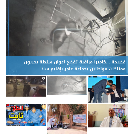
مرنيسة خارج أولويات التنمية الطرقية بجهة فاس – مكناس… إلى م
17:05
فضيحة …كاميرا مراقبة تفضح اعوان سلطة يخربون
ممتلكات مواطنين بجماعة عامر بإقليم سلا