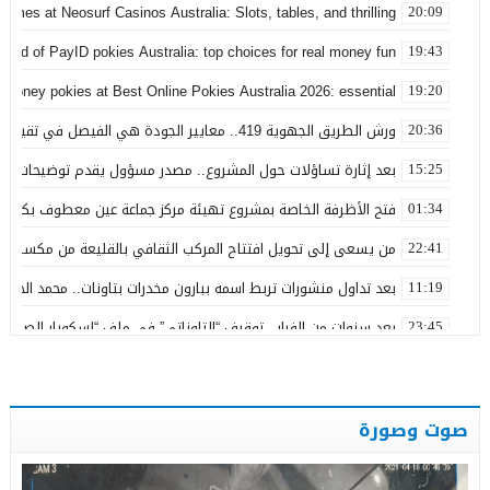
games at Neosurf Casinos Australia: Slots, tables, and thrilling
20:09
world of PayID pokies Australia: top choices for real money fun
19:43
 money pokies at Best Online Pokies Australia 2026: essential
19:20
ورش الطريق الجهوية 419.. معايير الجودة هي الفيصل في تقييم مشاريع البنية التحتية
20:36
بعد إثارة تساؤلات حول المشروع.. مصدر مسؤول يقدم توضيحات بش
15:25
فتح الأظرفة الخاصة بمشروع تهيئة مركز جماعة عين معطوف بكلفة تناهز 22.86 مليو
01:34
من يسعى إلى تحويل افتتاح المركب الثقافي بالقليعة من مكسب ت
22:41
بعد تداول منشورات تربط اسمه ببارون مخدرات بتاونات.. محمد الحجيرة:
11:19
بعد سنوات من الفرار.. توقيف “التاوناتي” في ملف “إسكوبار الصحراء”
23:45
نورة آضريف تستقيل من حزب التقدم والاشتراكية وتنتقد طريقة تدبير 
20:50
وعكة صحية تُغيب رئيس المجلس الإقليمي لتاونات عن احتفالات عيد 
22:35
صوت وصورة
عامل إقليم تاونات يشرف على إعطاء انطلاقة مشاريع تنموية واجتماع
19:28
من رحاب المقاومة.. رسالة الدولة إلى مغاربة العالم
01:29