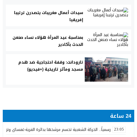
سيدات أعمال مغريبات يتصدرن ترتيبا
إفريقيا
بمناسبة عيد المرأة هؤلاء نساء صنعن
الحدث بأكادير
تارودانت: وقفة احتجاجية ضد هدم
مسجد ومآثر تاريخية (+فيديو)
24 ساعة
رسمياً.. الحركة الشعبية تحسم مرشحها بدائرة القرية-غفساي وتزكي 
23:05