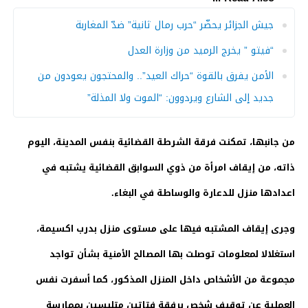
جيش الجزائر يحضّر “حرب رمال ثانية” ضدّ المغاربة
“فيتو ” يخرج الرميد من وزارة العدل
الأمن يفرق بالقوة “حراك العيد”.. والمحتجون يعودون من
جديد إلى الشارع ويردوون: “الموت ولا المذلة”
من جانبها، تمكنت فرقة الشرطة القضائية بنفس المدينة، اليوم
ذاته، من إيقاف امرأة من ذوي السوابق القضائية يشتبه في
اعدادها منزل للدعارة والوساطة في البغاء.
وجرى إيقاف المشتبه فيها على مستوى منزل بدرب اكسيمة،
استغلالا لمعلومات توصلت بها المصالح الأمنية بشأن تواجد
مجموعة من الأشخاص داخل المنزل المذكور، كما أسفرت نفس
العملية عن توقيف شخص برفقة فتاتين متلبسين بممارسة