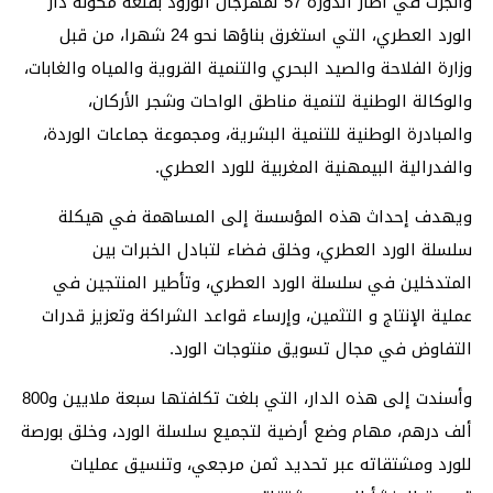
وأنجزت في اطار الدورة 57 لمهرجان الورود بقلعة مكونة دار
الورد العطري، التي استغرق بناؤها نحو 24 شهرا، من قبل
وزارة الفلاحة والصيد البحري والتنمية القروية والمياه والغابات،
والوكالة الوطنية لتنمية مناطق الواحات وشجر الأركان،
والمبادرة الوطنية للتنمية البشرية، ومجموعة جماعات الوردة،
والفدرالية البيمهنية المغربية للورد العطري.
ويهدف إحداث هذه المؤسسة إلى المساهمة في هيكلة
سلسلة الورد العطري، وخلق فضاء لتبادل الخبرات بين
المتدخلين في سلسلة الورد العطري، وتأطير المنتجين في
عملية الإنتاج و التثمين، وإرساء قواعد الشراكة وتعزيز قدرات
التفاوض في مجال تسويق منتوجات الورد.
وأسندت إلى هذه الدار، التي بلغت تكلفتها سبعة ملايين و800
ألف درهم، مهام وضع أرضية لتجميع سلسلة الورد، وخلق بورصة
للورد ومشتقاته عبر تحديد ثمن مرجعي، وتنسيق عمليات