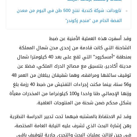
تارودانت: شركة كندية تنتج 500 طن في اليوم من معدن
الفضة الخام من “منجم زكوندر”
وقد أسفرت هذه العملية الأمنية عن ضبط
الشاحنة التي كانت قادمة من إحدى مدن شمال المملكة
بمنطقة “أمسكرود” التي تقع على بعد 40 كيلومترا شمال
مدينة أكادير، بتنسيق مع مصالح الدرك الملكي، فضلا عن
توقيف سائقها ومرافقه، وهما شقيقان يبلغان من العمر 48
و56 سنة، بينما مكنت إجراءات التفتيش من ضبط 40 رزمة بلغ
وزنها الإجمالي طنا واحدا و100 كيلوغراما من المخدرات معبأة
بشكل محكم ضمن شحنة من المنتوجات العلفية.
وقد تم الاحتفاظ بالمشتبه فيهما تحت تدبير الحراسة النظرية
رهن إشارة البحث الذي تشرف عليه النيابة العامة المختصة،
في حين لازالت عمليات البحث والتحري جارية لتوقيف باقي