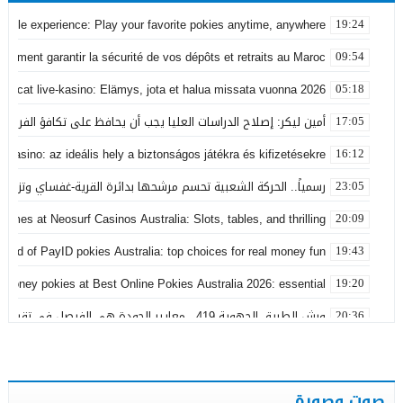
obile experience: Play your favorite pokies anytime, anywhere
19:24
comment garantir la sécurité de vos dépôts et retraits au Maroc
09:54
obocat live-kasino: Elämys, jota et halua missata vuonna 2026
05:18
أمين ليكر: إصلاح الدراسات العليا يجب أن يحافظ على تكافؤ الفرص ولا
17:05
 Casino: az ideális hely a biztonságos játékra és kifizetésekre
16:12
رسمياً.. الحركة الشعبية تحسم مرشحها بدائرة القرية-غفساي وتزكي 
23:05
games at Neosurf Casinos Australia: Slots, tables, and thrilling
20:09
world of PayID pokies Australia: top choices for real money fun
19:43
 money pokies at Best Online Pokies Australia 2026: essential
19:20
ورش الطريق الجهوية 419.. معايير الجودة هي الفيصل في تقييم مشاريع البنية التحتية
20:36
بعد إثارة تساؤلات حول المشروع.. مصدر مسؤول يقدم توضيحات بش
15:25
فتح الأظرفة الخاصة بمشروع تهيئة مركز جماعة عين معطوف بكلفة تناهز 22.86 مليو
01:34
صوت وصورة