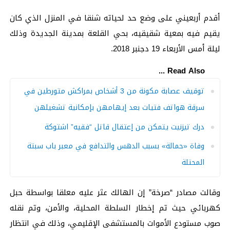
أقدم أربعيني على وضع حد لحياته شنقا في المنزل الذي كان
يقيم فيه بمعية شقيقيه، بحي القلعة بمدينة الجديدة وذلك
ليلة أمس الأربعاء 19 دجنبر 2018.
Read Also ...
توقيف عصابة مكونة من 3 أشخاص بمراكش متورطين في
سرقة هواتف فتيات بعد إيهامهن بإمكانية تشغيلهن
درك تيزنيت يتمكن من إعتقال قاتل “فقيه” اشتوكة
وفاة «حمالة» بسبب الدهس والتدافع في معبر باب سبتة
المحتلة
وقالت مصادر “صرخة” إن الهالك عثر عليه معلقا بواسطة حبل
كهربائي حيث تم إخطار السلطة المحلية، والأمن، وتم نقله
صوب مستودع الأموات بالمستشفى الإقليمي، وذلك في انتظار