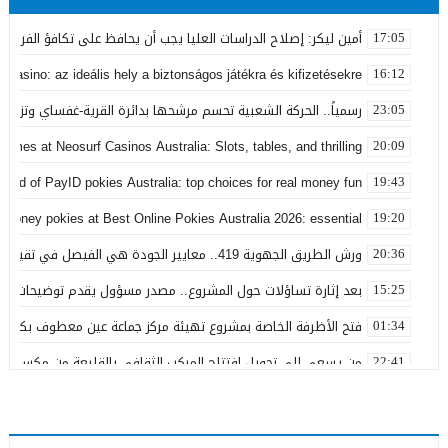
أمين ليكر: إصلاح الدراسات العليا يجب أن يحافظ على تكافؤ الفرص ولا
17:05
 Casino: az ideális hely a biztonságos játékra és kifizetésekre
16:12
رسمياً.. الحركة الشعبية تحسم مرشحها بدائرة القرية-غفساي وتزكي 
23:05
games at Neosurf Casinos Australia: Slots, tables, and thrilling
20:09
world of PayID pokies Australia: top choices for real money fun
19:43
 money pokies at Best Online Pokies Australia 2026: essential
19:20
ورش الطريق الجهوية 419.. معايير الجودة هي الفيصل في تقييم مشاريع البنية التحتية
20:36
بعد إثارة تساؤلات حول المشروع.. مصدر مسؤول يقدم توضيحات بش
15:25
فتح الأظرفة الخاصة بمشروع تهيئة مركز جماعة عين معطوف بكلفة تناهز 22.86 مليو
01:34
من يسعى إلى تحويل افتتاح المركب الثقافي بالقليعة من مكسب ت
22:41
بعد تداول منشورات تربط اسمه ببارون مخدرات بتاونات.. محمد الحجيرة:
11:19
بعد سنوات من الفرار.. توقيف “التاوناتي” في ملف “إسكوبار الصحراء”
23:45