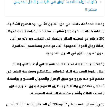
بتاونات ارواح التلاميذ تزهق في طرقات و النقل المدرسي
محتجز !!
وقضت المحكمة ذاتها في حق الظنين الثاني، برد الدفوع الشكلية،
وعقابه بثمانية عشرة (18 ) شهرا حبسا نافذا وغرامة نافذة قدرها
200 درهم مع تحميله الصائر والإجبار في الادنى، وبراءته من أجل
إهانة رجال القوة العمومية أثناء قيامهم بمهامهم التظاهرة
بدون تصريح سابق في الطرق العمومية.
وكانت النيابة العامة قد تابعت المتهم الثاني أيضا بتهم، إهانة
رجال القوة العمومية اثناء قيامهم بمهامهم وممارسة العنف في
حقهم نتج عنه جروح مع سبق الإصرار والعصيان المسلح و بواسطة
أشخاص متعددين والتظاهر بالطرق العمومية بدون تصريح سابق
وتعييب ناقلات وأشياء مخصصة للمنفعة العمومية.
وفي السياق نفسه، علم “اليوم24” أن المصالح الأمينة أحالت، أمس