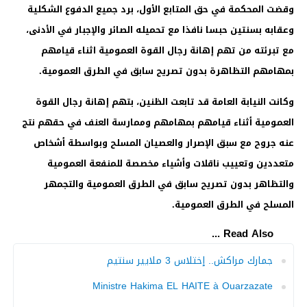
وقضت المحكمة في حق المتابع الأول، برد جميع الدفوع الشكلية
وعقابه بسنتين حبسا نافذا مع تحميله الصائر والإجبار في الأدنى،
مع تبرئته من تهم إهانة رجال القوة العمومية اثناء قيامهم
بمهامهم التظاهرة بدون تصريح سابق في الطرق العمومية.
وكانت النيابة العامة قد تابعت الظنين، بتهم إهانة رجال القوة
العمومية أثناء قيامهم بمهامهم وممارسة العنف في حقهم نتج
عنه جروح مع سبق الإصرار والعصيان المسلح وبواسطة أشخاص
متعددين وتعييب ناقلات وأشياء مخصصة للمنفعة العمومية
والتظاهر بدون تصريح سابق في الطرق العمومية والتجمهر
المسلح في الطرق العمومية.
Read Also ...
جمارك مراكش.. إختلاس 3 ملايير سنتيم
Ministre Hakima EL HAITE à Ouarzazate